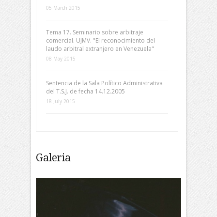
05 March 2015
Tema 17. Seminario sobre arbitraje
comercial. UJMV. "El reconocimiento del
laudo arbitral extranjero en Venezuela"
08 May 2015
Sentencia de la Sala Político Administrativa
del T.S.J. de fecha 14.12.2005
18 July 2015
Galeria