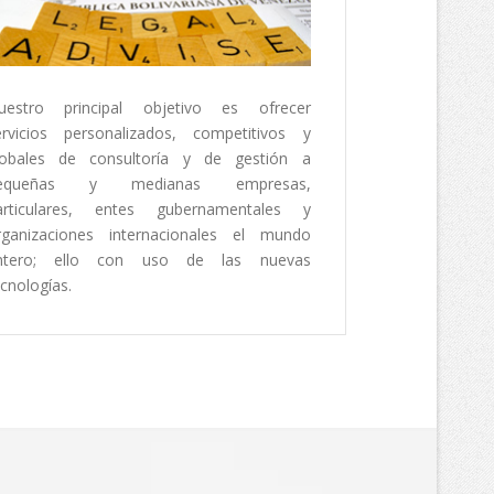
ada Vzla en Berna
ta no actualizada correspodiente a
os residenciados en Suiza inscritos
 Electoral del CNE llevado por la
uestro principal objetivo es ofrecer
a Republica Bolivariana de
ervicios personalizados, competitivos y
Berna.
lobales de consultoría y de gestión a
equeñas y medianas empresas,
articulares, entes gubernamentales y
rganizaciones internacionales el mundo
ntero; ello con uso de las nuevas
cnologías.