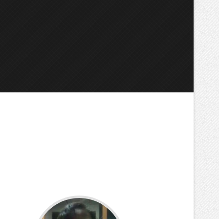
ents/publicaciones.ctp
, line 
24
]