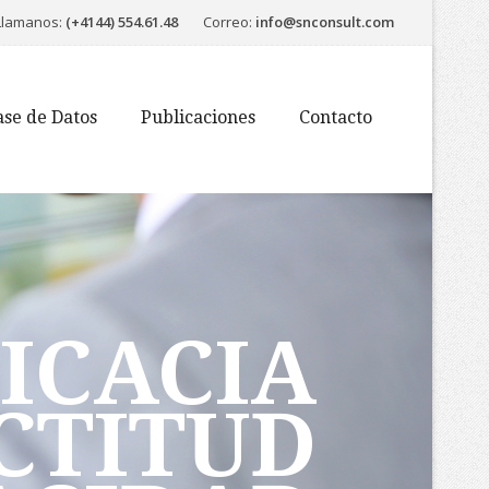
Llamanos:
(+4144) 554.61.48
Correo:
info@snconsult.com
ase de Datos
Publicaciones
Contacto
ICACIA
CTITUD