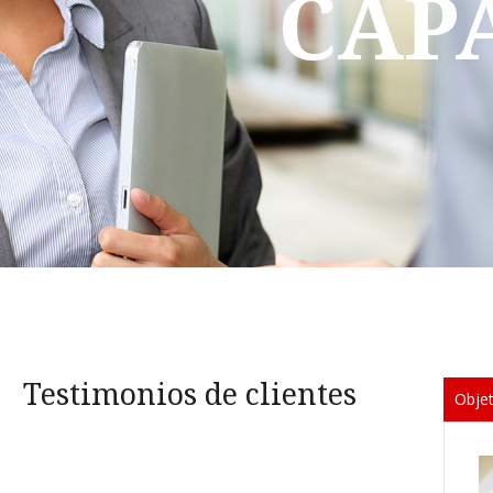
CAP
Testimonios de clientes
Objet
27 May 2020
22 S
SNC va en dirección de SKC
Lista