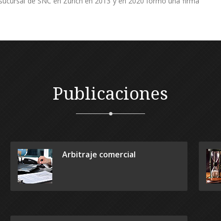
 sucursal de SNC en Zurich en 2013 y en 2020 formó una firma
Publicaciones
Arbitraje comercial