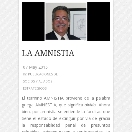
LA AMNISTIA
07 May 2015
in:
PUBLICACIONES DE
SOCIOS Y ALIADOS
ESTRATÉGICOS
El término AMNISTIA proviene de la palabra
griega AMNESTIA, que significa
olvido.
Ahora
bien, por amnistía se entiende la facultad que
tiene el estado de extinguir por vía de gracia
la responsabilidad penal de presuntos
culpables, quienes pasan a ser inocentes. La